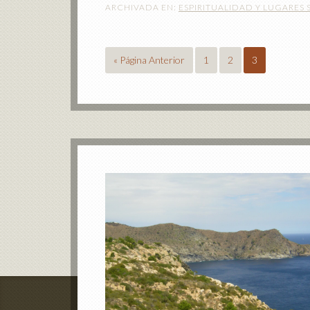
ARCHIVADA EN:
ESPIRITUALIDAD Y LUGARES
« Página Anterior
1
2
3