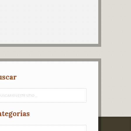
uscar
ategorías
egorías