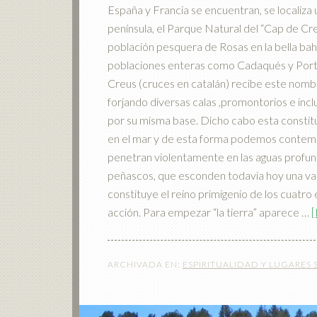
España y Francia se encuentran, se localiza
península, el Parque Natural del “Cap de Cr
población pesquera de Rosas en la bella bahí
poblaciones enteras como Cadaqués y Port 
Creus (cruces en catalán) recibe este nomb
forjando diversas calas ,promontorios e inc
por su misma base. Dicho cabo esta constitu
en el mar y de esta forma podemos contem
penetran violentamente en las aguas profundas
peñascos, que esconden todavía hoy una vari
constituye el reino primigenio de los cuatro
acción. Para empezar “la tierra” aparece …
[
ARCHIVADA EN:
ESPIRITUALIDAD Y LUGARES