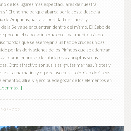
 uno de los lugares más espectaculares de nuestra
eus”. El enorme parque abarca por la costa desde la
a de Ampurias, hasta la localidad de Llansá, y
de la Selva se encuentran dentro del mismo. El Cabo de
re porque el cabo se interna en el mar mediterráneo
luso fiordos que se asemejan a un haz de cruces unidas
ido por las derivaciones de los Pirineos que se adentran
plar como enormes desfiladeros o abruptas simas
. Otro atractivo son sus islas, grutas marinas , islotes y
ada fauna marina y el precioso coral rojo. Cap de Creus
 elementos, allí el viajero puede gozar de los elementos en
Leer más...]
 SAGRADOS