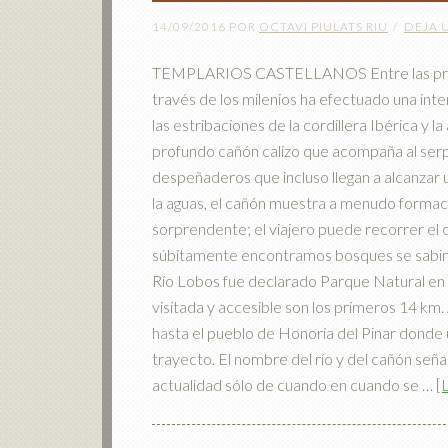
14/09/2016
POR
OCTAVI PIULATS RIU
DEJA 
TEMPLARIOS CASTELLANOS Entre las provinc
través de los milenios ha efectuado una int
las estribaciones de la cordillera Ibérica y
profundo cañón calizo que acompaña al serpe
despeñaderos que incluso llegan a alcanzar u
la aguas, el cañón muestra a menudo formaci
sorprendente; el viajero puede recorrer el 
súbitamente encontramos bosques se sabina
Río Lobos fue declarado Parque Natural en 
visitada y accesible son los primeros 14 km.
hasta el pueblo de Honoria del Pinar donde 
trayecto. El nombre del río y del cañón señal
actualidad sólo de cuando en cuando se …
[