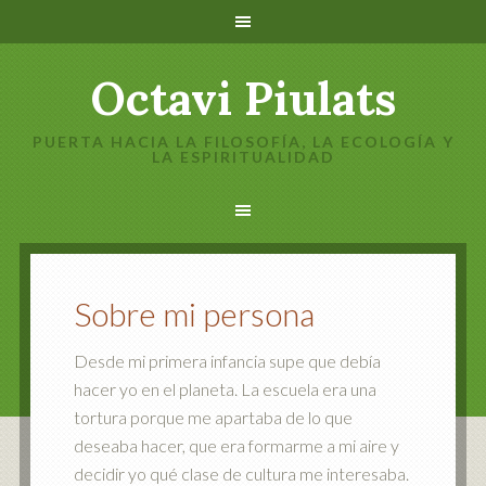
Octavi Piulats
PUERTA HACIA LA FILOSOFÍA, LA ECOLOGÍA Y
LA ESPIRITUALIDAD
Sobre mi persona
Desde mi primera infancia supe que debía
hacer yo en el planeta. La escuela era una
tortura porque me apartaba de lo que
deseaba hacer, que era formarme a mi aire y
decidir yo qué clase de cultura me interesaba.