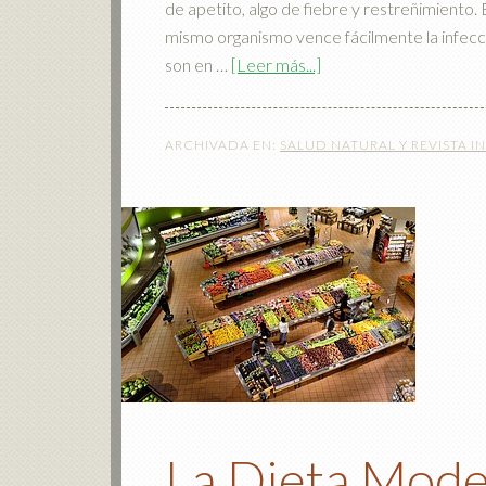
de apetito, algo de fiebre y restreñimiento. E
mismo organismo vence fácilmente la infecc
son en …
[Leer más...]
ARCHIVADA EN:
SALUD NATURAL Y REVISTA I
La Dieta Mode