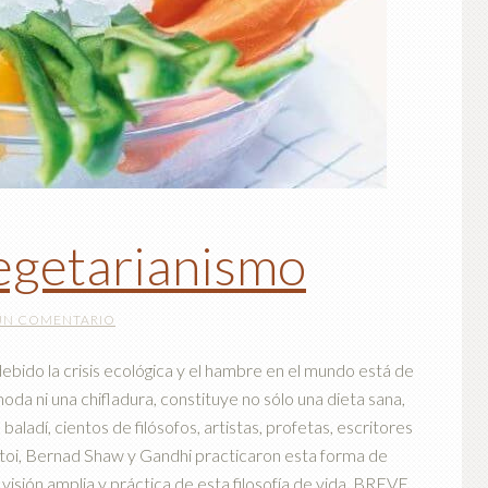
egetarianismo
UN COMENTARIO
o la crisis ecológica y el hambre en el mundo está de
oda ni una chifladura, constituye no sólo una dieta sana,
s baladí, cientos de filósofos, artistas, profetas, escritores
lstoi, Bernad Shaw y Gandhi practicaron esta forma de
 visión amplia y práctica de esta filosofía de vida. BREVE