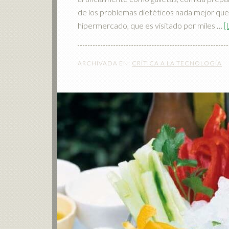
de los problemas dietéticos nada mejor qu
hipermercado, que es visitado por miles …
[
ARCHIVADA EN:
CRÍTICA A LA TECNOLOGÍA