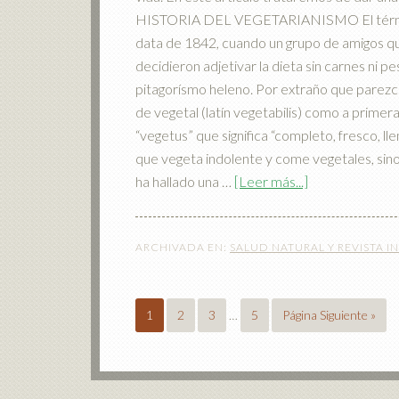
HISTORIA DEL VEGETARIANISMO El término
data de 1842, cuando un grupo de amigos qu
decidieron adjetivar la dieta sin carnes ni
pitagorísmo heleno. Por extraño que parez
de vegetal (latín vegetabilis) como a primera
“vegetus” que significa “completo, fresco, lle
que vegeta indolente y come vegetales, sin
ha hallado una …
[Leer más...]
ARCHIVADA EN:
SALUD NATURAL Y REVISTA I
1
2
3
…
5
Página Siguiente »