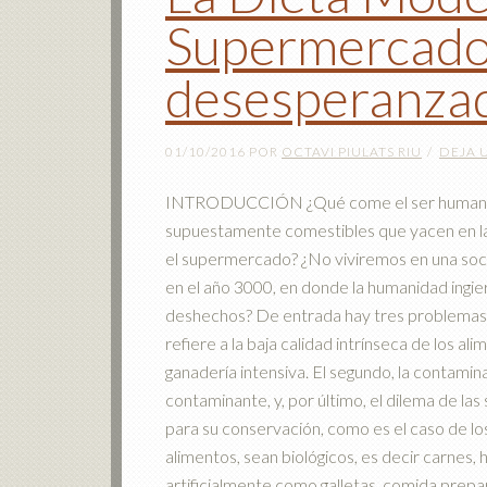
Supermercado
desesperanzad
01/10/2016
POR
OCTAVI PIULATS RIU
DEJA 
INTRODUCCIÓN ¿Qué come el ser humano 
supuestamente comestibles que yacen en la
el supermercado? ¿No viviremos en una socie
en el año 3000, en donde la humanidad ingie
deshechos? De entrada hay tres problemas 
refiere a la baja calidad intrínseca de los al
ganadería intensiva. El segundo, la contamin
contaminante, y, por último, el dilema de las
para su conservación, como es el caso de lo
alimentos, sean biológicos, es decir carnes,
artificialmente como galletas, comida prepa