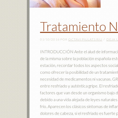
Tratamiento Na
01/10/2016
POR
OCTAVI PIULATS RIU
DEJA 
INTRODUCCIÓN Ante el alud de informaciones
de la misma sobre la población española es
estación, recordar todos los aspectos social
como ofrecer la posibilidad de un tratamient
necesidad de medicamentos ni vacunas. G
entre resfriado y auténtica gripe. El resf
factores que van desde un organismo bajo de
debido a una vida alejada de leyes naturales
frío. Aparecen los clásicos síntomas de infl
dolores de cabeza, si el resfriado es fuert