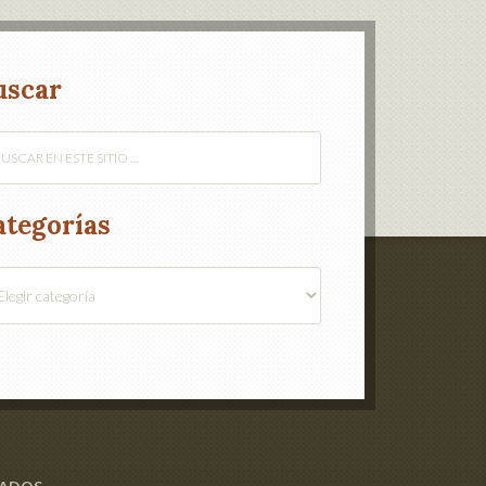
uscar
ategorías
egorías