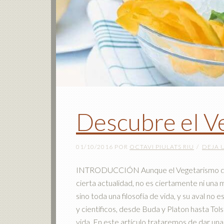
Descubre el V
01/10/2016
POR
OCTAVI PIULATS RIU
DEJA 
INTRODUCCIÓN Aunque el Vegetarismo debid
cierta actualidad, no es ciertamente ni una m
sino toda una filosofía de vida, y su aval no e
y científicos, desde Buda y Platon hasta To
vida. En este artículo trataremos de dar una