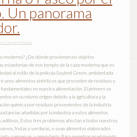
. Un panorama
or.
UN COMENTARIO
moderno? ¿De dónde provienen los objetos
s estanterías de ese templo de la caza moderna que es
dad al estilo de la película Soylent Green, ambientada
re unos alimentos sintéticos que proceden de residuos y
fundamentales en nuestra alimentación. El primero se
imentos en su mismo origen debido a la agricultura y la
ación química por residuos provenientes de la industria
 sustancias añadidas por la industria a estos alimentos
s aditivos. Estos tres problemas afectan a todos nuestros
 huevos, frutas y verduras, o sean alimentos elaborados
rada, conservas, y repostería. Para penetrar en el mundo