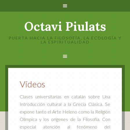
Octavi Piulats
PUERTA HACIA LA FILOSOFÍA, LA ECOLOGÍA Y
LA ESPIRITUALIDAD
Vídeos
Clases universitarias en catalán sobre Una
Introducción cultural a la Grecia Clásica. Se
expone tanto el Arte Heleno como la Religión
Olímpica y los orígenes de la Filosofía. Con
especial atención al fenómeno del