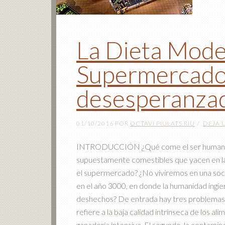
La Dieta Mode
Supermercado
desesperanzad
01/10/2016
POR
OCTAVI PIULATS RIU
DEJA 
INTRODUCCIÓN ¿Qué come el ser humano 
supuestamente comestibles que yacen en la
el supermercado? ¿No viviremos en una socie
en el año 3000, en donde la humanidad ingie
deshechos? De entrada hay tres problemas 
refiere a la baja calidad intrínseca de los al
ganadería intensiva. El segundo, la contamin