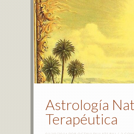
Astrología Nat
Terapéutica
01/10/2016
POR
OCTAVI PIULATS RIU
2 COM