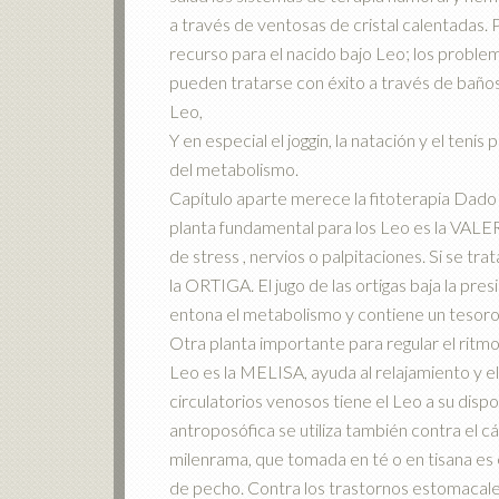
a través de ventosas de cristal calentadas. 
recurso para el nacido bajo Leo; los problem
pueden tratarse con éxito a través de baños 
Leo,
Y en especial el joggin, la natación y el teni
del metabolismo.
Capítulo aparte merece la fitoterapia Dado 
planta fundamental para los Leo es la VALER
de stress , nervios o palpitaciones. Si se tr
la ORTIGA. El jugo de las ortigas baja la pre
entona el metabolismo y contiene un tesoro
Otra planta importante para regular el ritmo
Leo es la MELISA, ayuda al relajamiento y e
circulatorios venosos tiene el Leo a su disp
antroposófica se utiliza también contra el cá
milenrama, que tomada en té o en tisana es e
de pecho. Contra los trastornos estomacales 