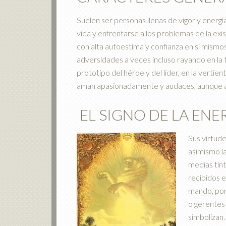
Suelen ser personas llenas de vigor y energ
vida y enfrentarse a los problemas de la ex
con alta autoestima y confianza en si mismos
adversidades a veces incluso rayando en la 
prototipo del héroe y del líder, en la verti
aman apasionadamente y audaces, aunque a
EL SIGNO DE LA ENE
Sus virtude
asimismo la
medias tint
recibidos e
mando, por
o gerentes
simbolizan.