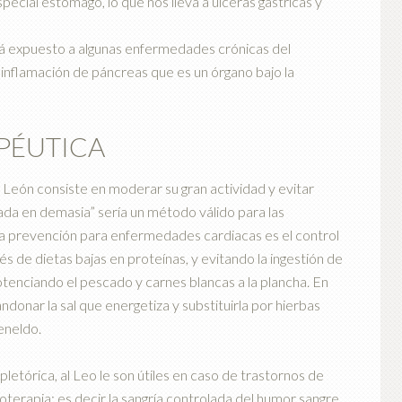
special estómago, lo que nos lleva a úlceras gástricas y
á expuesto a algunas enfermedades crónicas del
 inflamación de páncreas que es un órgano bajo la
PÉUTICA
el León consiste en moderar su gran actividad y evitar
da en demasia” sería un método válido para las
lara prevención para enfermedades cardiacas es el control
vés de dietas bajas en proteínas, y evitando la ingestión de
tenciando el pescado y carnes blancas a la plancha. En
donar la sal que energetiza y substituirla por hierbas
 eneldo.
letórica, al Leo le son útiles en caso de trastornos de
oterapia; es decir la sangría controlada del humor sangre