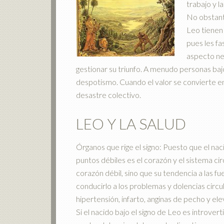
trabajo y la
No obstant
Leo tienen 
pues les f
aspecto neg
gestionar su triunfo. A menudo personas bajo 
despotismo. Cuando el valor se convierte e
desastre colectivo.
LEO Y LA SALUD
Órganos que rige el signo: Puesto que el naci
puntos débiles es el corazón y el sistema c
corazón débil, sino que su tendencia a las f
conducirlo a los problemas y dolencias circ
hipertensión, infarto, anginas de pecho y ele
Si el nacido bajo el signo de Leo es introve