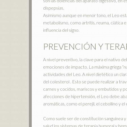
son las dolencias del aparato digestivo, en e
dispepsias.
Asimismo aunque en menor tono, el Leo est
metabolismo, como artritis, reuma, ciática e
influencia del signo.
PREVENCIÓN Y TERA
A nivel preventivo, la clave para el nativo d
emociones de impacto. La máxima griega “na
actividades del Leo. A nivel dietético un c
del colesterol . Esto se puede realizar a tra
carnes y cocidos, mariscos y embutidos y po
afecciones de hipertensión, el Leo debe aban
aromáticas, como el perejil, el cebollino y el
Como suele ser de constitución sanguínea y p
salud los sistemas de terapia humoral y hem