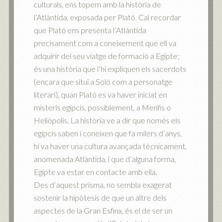
culturals, ens topem amb la història de
l’Atlàntida, exposada per Plató. Cal recordar
que Plató ens presenta l’Atlàntida
precisament com a coneixement que ell va
adquirir del seu viatge de formació a Egipte;
és una història que l’hi expliquen els sacerdots
(encara que situï a Soló com a personatge
literari), quan Plató es va haver iniciat en
misteris egipcis, possiblement, a Menfis o
Heliòpolis. La història ve a dir que només els
egipcis saben i coneixen que fa milers d’anys,
hi va haver una cultura avançada tècnicament,
anomenada Atlàntida, i que d’alguna forma,
Egipte va estar en contacte amb ella.
Des d’aquest prisma, no sembla exagerat
sostenir la hipòtesis de que un altre dels
aspectes de la Gran Esfinx, és el de ser un