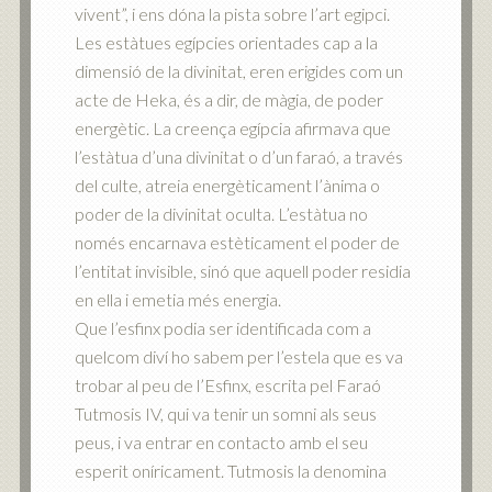
vivent”, i ens dóna la pista sobre l’art egipci.
Les estàtues egípcies orientades cap a la
dimensió de la divinitat, eren erigides com un
acte de Heka, és a dir, de màgia, de poder
energètic. La creença egípcia afirmava que
l’estàtua d’una divinitat o d’un faraó, a través
del culte, atreia energèticament l’ànima o
poder de la divinitat oculta. L’estàtua no
només encarnava estèticament el poder de
l’entitat invisible, sinó que aquell poder residia
en ella i emetia més energia.
Que l’esfinx podia ser identificada com a
quelcom diví ho sabem per l’estela que es va
trobar al peu de l’Esfinx, escrita pel Faraó
Tutmosis IV, qui va tenir un somni als seus
peus, i va entrar en contacto amb el seu
esperit oníricament. Tutmosis la denomina