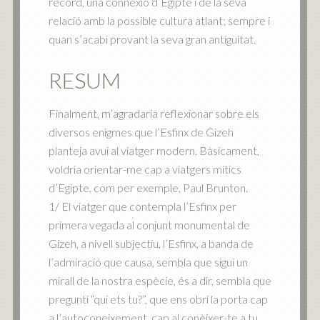
record, una connexió d’Egipte i de la seva
relació amb la possible cultura atlant; sempre i
quan s’acabi provant la seva gran antiguitat.
RESUM
Finalment, m’agradaria reflexionar sobre els
diversos enigmes que l’Esfinx de Gizeh
planteja avui al viatger modern. Bàsicament,
voldria orientar-me cap a viatgers mítics
d’Egipte, com per exemple, Paul Brunton.
1/ El viatger que contempla l’Esfinx per
primera vegada al conjunt monumental de
Gizeh, a nivell subjectiu, l’Esfinx, a banda de
l’admiració que causa, sembla que sigui un
mirall de la nostra espècie, és a dir, sembla que
pregunti “qui ets tu?”, que ens obri la porta cap
a l’autoconeixement, cap al conèixer-te a tu