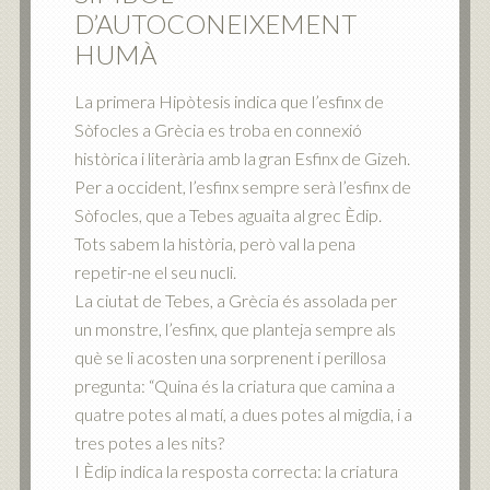
D’AUTOCONEIXEMENT
HUMÀ
La primera Hipòtesis indica que l’esfinx de
Sòfocles a Grècia es troba en connexió
històrica i literària amb la gran Esfinx de Gizeh.
Per a occident, l’esfinx sempre serà l’esfinx de
Sòfocles, que a Tebes aguaita al grec Èdip.
Tots sabem la història, però val la pena
repetir-ne el seu nucli.
La ciutat de Tebes, a Grècia és assolada per
un monstre, l’esfinx, que planteja sempre als
què se li acosten una sorprenent i perillosa
pregunta: “Quina és la criatura que camina a
quatre potes al matí, a dues potes al migdia, i a
tres potes a les nits?
I Èdip indica la resposta correcta: la criatura