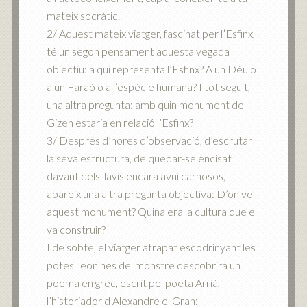
mateix socràtic.
2/ Aquest mateix viatger, fascinat per l’Esfinx,
té un segon pensament aquesta vegada
objectiu: a qui representa l’Esfinx? A un Déu o
a un Faraó o a l’espècie humana? I tot seguit,
una altra pregunta: amb quin monument de
Gizeh estaria en relació l’Esfinx?
3/ Després d’hores d’observació, d’escrutar
la seva estructura, de quedar-se encisat
davant dels llavis encara avui carnosos,
apareix una altra pregunta objectiva: D’on ve
aquest monument? Quina era la cultura que el
va construir?
I de sobte, el viatger atrapat escodrinyant les
potes lleonines del monstre descobrirà un
poema en grec, escrit pel poeta Arrià,
l’historiador d’Alexandre el Gran: