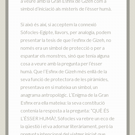
a veure amb la Gran Esfinx de Gizeh com a
símbol d’iniciació als misteris de l’ésser humà.
Si això és així, si acceptem la connexió
Sòfocles-Egipte, llavors, per analogia, podem
presentar la tesis de que l’esfinx de Gizeh, no
només era un símbol de protecció o per a
espantar els monstres, sinó que tenia alguna
cosa a veure amb la pregunta per l’ésser
humà. Que l’Esfinx de Gizeh més enllà de la
seva funció de protectora de les piràmides,
presentava en si mateixa un símbol, un
anagrama antropològic. L’Enigma de la Gran
Esfinx era ella mateixa: la seva constitució
contenia la resposta a la pregunta: “QUÈ ÉS
L’ÉSSER HUMÀ?, Sòfocles va rebre un eco de
la qüestió i el va adornar literàriament, però la
pregunta intencional del viatger iniciat que