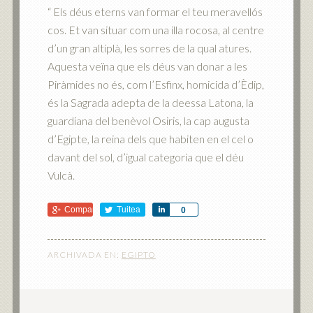
“ Els déus eterns van formar el teu meravellós
cos. Et van situar com una illa rocosa, al centre
d’un gran altiplà, les sorres de la qual atures.
Aquesta veïna que els déus van donar a les
Piràmides no és, com l’Esfinx, homicida d’Èdip,
és la Sagrada adepta de la deessa Latona, la
guardiana del benèvol Osiris, la cap augusta
d’Egipte, la reina dels que habiten en el cel o
davant del sol, d’igual categoria que el déu
Vulcà.
Comparte
Tuitea
Comparte
0
ARCHIVADA EN:
EGIPTO