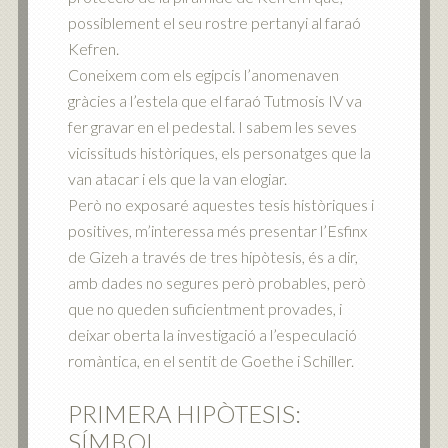
possiblement el seu rostre pertanyi al faraó
Kefren.
Coneixem com els egipcis l’anomenaven
gràcies a l’estela que el faraó Tutmosis IV va
fer gravar en el pedestal. I sabem les seves
vicissituds històriques, els personatges que la
van atacar i els que la van elogiar.
Però no exposaré aquestes tesis històriques i
positives, m’interessa més presentar l’Esfinx
de Gizeh a través de tres hipòtesis, és a dir,
amb dades no segures però probables, però
que no queden suficientment provades, i
deixar oberta la investigació a l’especulació
romàntica, en el sentit de Goethe i Schiller.
PRIMERA HIPÒTESIS:
SÍMBOL