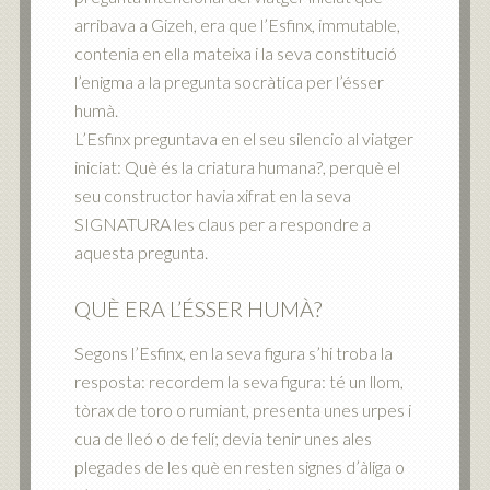
arribava a Gizeh, era que l’Esfinx, immutable,
contenia en ella mateixa i la seva constitució
l’enigma a la pregunta socràtica per l’ésser
humà.
L’Esfinx preguntava en el seu silencio al viatger
iniciat: Què és la criatura humana?, perquè el
seu constructor havia xifrat en la seva
SIGNATURA les claus per a respondre a
aquesta pregunta.
QUÈ ERA L’ÉSSER HUMÀ?
Segons l’Esfinx, en la seva figura s’hi troba la
resposta: recordem la seva figura: té un llom,
tòrax de toro o rumiant, presenta unes urpes i
cua de lleó o de felí; devia tenir unes ales
plegades de les què en resten signes d’àliga o