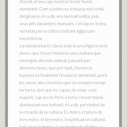
d’ocell; el seu cap mostra l’ésser humà
dominant. Com a esfinx es trobava més enllà
del gènere, és a dir, era hermafrodita, pels
seus pits davanters insinuats. I el cap es troba
rematat per la còfia o turbant egipci per
excel·lència.
La interpretació clàssica de la seva figura seria
doncs que l’ésser humà és una criatura que
emergeix del món animal, passant per
diverses fases, que per tant, l’essència
humana és finalment l’evolució dominant, però
les seves ales mostren que no sempre roman
en terra, sinó que és capaç de volar, com
esperit, cap al cel. Però a terra, l’ésser humà
domina pel seu turbant, és a dir, pel símbol de
la creació de la cultura. És doncs criatura de
tres móns: el terrestre, l’espiritual i el cultural.
Y d’aquesta forma, la pregunta de l’Esfinx va