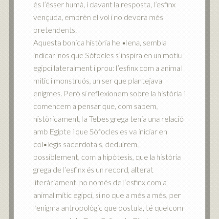
és l’ésser humà, i davant la resposta, l’esfinx
vençuda, emprèn el vol i no devora més
pretendents.
Aquesta bonica història hel•lena, sembla
indicar-nos que Sòfocles s’inspira en un motiu
egipci lateralment i prou: l’esfinx com a animal
mític i monstruós, un ser que plantejava
enigmes. Però si reflexionem sobre la història i
comencem a pensar que, com sabem,
històricament, la Tebes grega tenia una relació
amb Egipte i que Sòfocles es va iniciar en
col•legis sacerdotals, deduirem,
possiblement, com a hipòtesis, que la història
grega de l’esfinx és un record, alterat
literàriament, no només de l’esfinx com a
animal mític egipci, si no que a més a més, per
l’enigma antropològic que postula, té quelcom