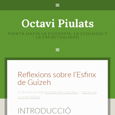
Octavi Piulats
PUERTA HACIA LA FILOSOFÍA, LA ECOLOGÍA Y
LA ESPIRITUALIDAD
Reflexions sobre l’Esfinx
de Guizeh
17/09/2016
POR
OCTAVI PIULATS RIU
DEJA UN
COMENTARIO
INTRODUCCIÓ