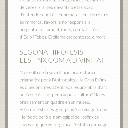
de veres: si al seu davant no ets capaç
d’entendre que l’ésser humà, essent terrestre
és immortal, llavors, si no respons a la
pregunta, certament, mors, com la història
d’Èdip i Tebes. El dilema és: contesta, o mort!
SEGONA HIPÒTESIS:
L’ESFINX COM A DIVINITAT
Més enllà de la seva funció protectora i
enigmàtica per a l’Antropologia, la Gran Esfinx
és quelcom més. D’entrada, és una obra d’art,
però què és l’art per a aquella cultura? No és
precisament un quadre en un museu.
El terme Esfinx és grec, prové de viatgers com
Heròdot, però el nom egipci de l’esfinx és
sheps-anj, que ve a significar “estàtua o imatge