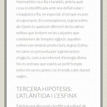
Harmarkhis-ra o Ra-Harahkti, amb la qual
cosa és identificada amb una deïtat solar, i
s’equipara a Ra, en especial, el sol que es pon
al capvespre. En conseqüència, la gran esfinx
de Gizeh és quelcom diferent de les altres
esfinxs que trobem en las calçades que
condueixen als temples egipcis; aquelles
esfinxs són símbols protectors; la gran Esfinx,
en canvi, es presenta per a generacions
d’egipcis, com a un referent d’energia divina.
No és estrany que existís un petit temple
entre les seves potes i se li rendís culte durant
segles.
TERCERA HIPÒTESIS:
L’ATLÀNTIDA I L’ESFINX
Existeix una discussió científica al voltant de