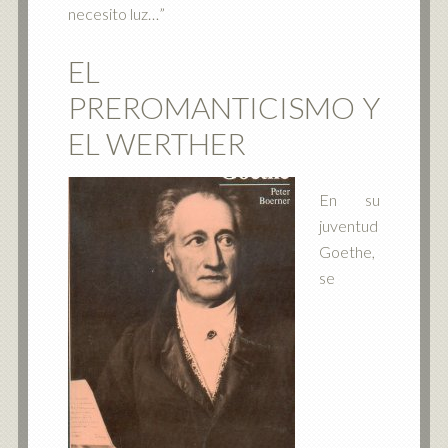
necesito luz…”
EL
PREROMANTICISMO Y
EL WERTHER
En su
juventud
Goethe,
se