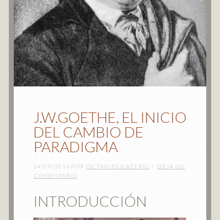
J.W.GOETHE, EL INICIO
DEL CAMBIO DE
PARADIGMA
24/09/2016
POR
OCTAVI PIULATS RIU
DEJA UN
COMENTARIO
INTRODUCCIÓN